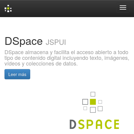
Skip
navigation
DSpace
JSPUI
DSpace almacena y facilita el acceso abierto a todo
tipo de contenido digital incluyendo texto, imágenes,
vídeos y colecciones de datos.
Leer más