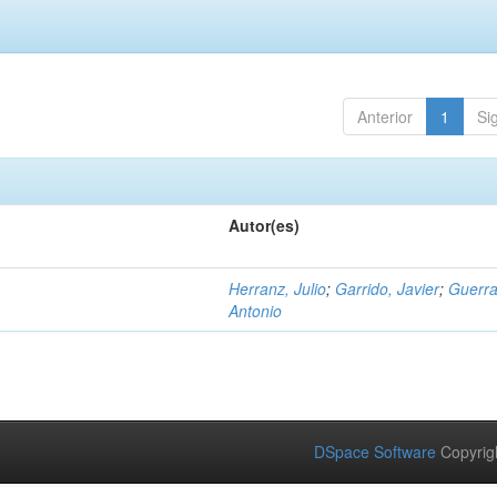
Anterior
1
Si
Autor(es)
Herranz, Julio
;
Garrido, Javier
;
Guerra
Antonio
DSpace Software
Copyrig