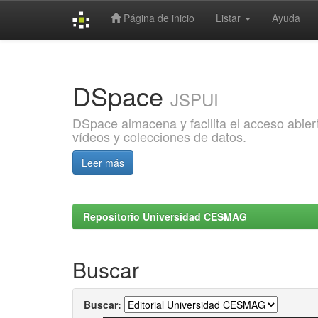
Página de inicio
Listar
Ayuda
Skip
navigation
DSpace
JSPUI
DSpace almacena y facilita el acceso abiert
vídeos y colecciones de datos.
Leer más
Repositorio Universidad CESMAG
Buscar
Buscar: