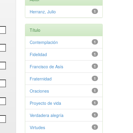
Herranz, Julio
1
Título
Contemplación
1
Fidelidad
1
Francisco de Asís
1
Fraternidad
1
Oraciones
1
Proyecto de vida
1
Verdadera alegría
1
Virtudes
1