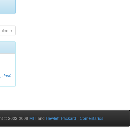
guiente
, José
ht © 2002-2008
MIT
and
Hewlett-Packard
-
Comentarios