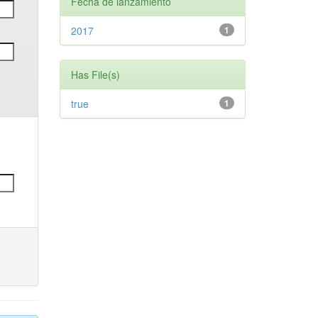
Fecha de lanzamiento
2017
1
Has File(s)
true
1