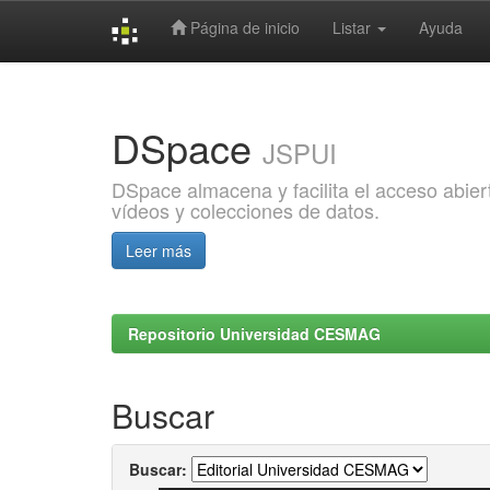
Página de inicio
Listar
Ayuda
Skip
navigation
DSpace
JSPUI
DSpace almacena y facilita el acceso abiert
vídeos y colecciones de datos.
Leer más
Repositorio Universidad CESMAG
Buscar
Buscar: