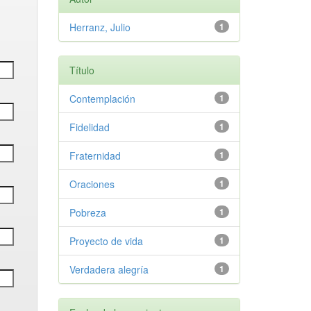
Herranz, Julio
1
Título
Contemplación
1
Fidelidad
1
Fraternidad
1
Oraciones
1
Pobreza
1
Proyecto de vida
1
Verdadera alegría
1