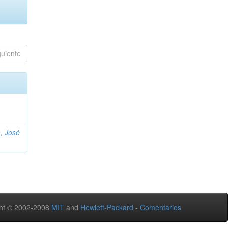
guiente
, José
ht © 2002-2008
MIT
and
Hewlett-Packard
-
Comentarios