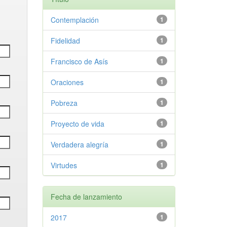
Contemplación
1
Fidelidad
1
Francisco de Asís
1
Oraciones
1
Pobreza
1
Proyecto de vida
1
Verdadera alegría
1
Virtudes
1
Fecha de lanzamiento
2017
1