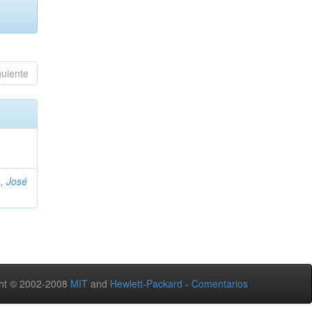
guiente
, José
ht © 2002-2008
MIT
and
Hewlett-Packard
-
Comentarios