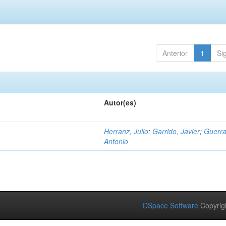
Anterior
1
Si
Autor(es)
Herranz, Julio
;
Garrido, Javier
;
Guerra
Antonio
DSpace Software
Copyrig