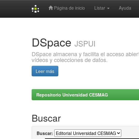
Página de inicio
Listar
Ayuda
Skip
navigation
DSpace
JSPUI
DSpace almacena y facilita el acceso abiert
vídeos y colecciones de datos.
Leer más
Repositorio Universidad CESMAG
Buscar
Buscar: