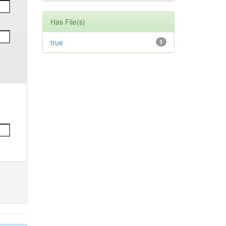
Has File(s)
true
1