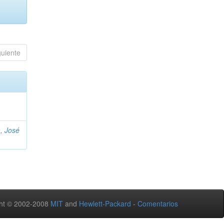
guiente
, José
ht © 2002-2008
MIT
and
Hewlett-Packard
-
Comentarios