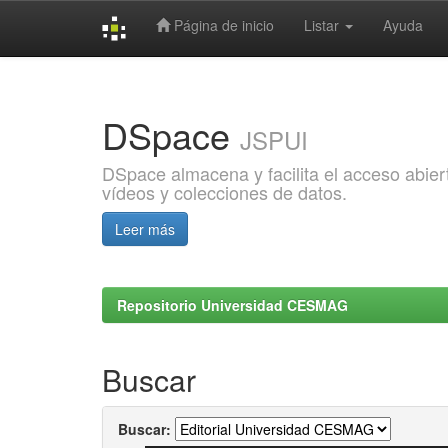
Página de inicio
Listar
Ayuda
Skip
navigation
DSpace
JSPUI
DSpace almacena y facilita el acceso abiert
vídeos y colecciones de datos.
Leer más
Repositorio Universidad CESMAG
Buscar
Buscar: