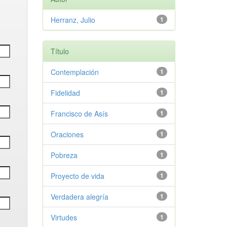
Herranz, Julio
1
Título
Contemplación
1
Fidelidad
1
Francisco de Asís
1
Oraciones
1
Pobreza
1
Proyecto de vida
1
Verdadera alegría
1
Virtudes
1