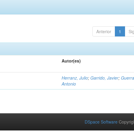
Anterior
1
Si
Autor(es)
Herranz, Julio
;
Garrido, Javier
;
Guerra
Antonio
DSpace Software
Copyrig