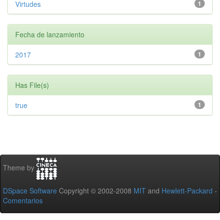
Virtudes
1
Fecha de lanzamiento
2017
1
Has File(s)
true
1
Theme by
DSpace Software
Copyright © 2002-2008
MIT
and
Hewlett-Packard
-
Comentarios