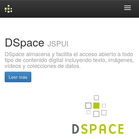
Skip
navigation
DSpace
JSPUI
DSpace almacena y facilita el acceso abierto a todo
tipo de contenido digital incluyendo texto, imágenes,
vídeos y colecciones de datos.
Leer más