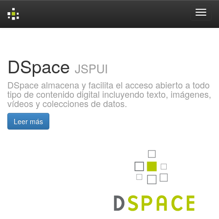
Skip
navigation
DSpace
JSPUI
DSpace almacena y facilita el acceso abierto a todo
tipo de contenido digital incluyendo texto, imágenes,
vídeos y colecciones de datos.
Leer más