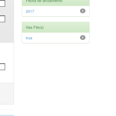
Fecha de lanzamiento
2017
1
Has File(s)
true
1