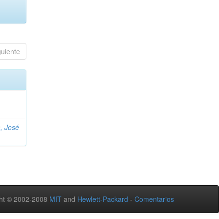
guiente
, José
ht © 2002-2008
MIT
and
Hewlett-Packard
-
Comentarios