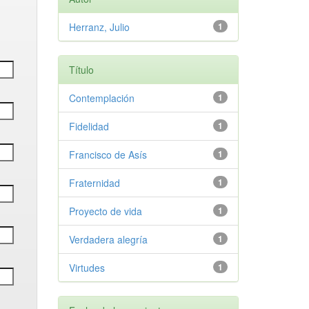
Herranz, Julio
1
Título
Contemplación
1
Fidelidad
1
Francisco de Asís
1
Fraternidad
1
Proyecto de vida
1
Verdadera alegría
1
Virtudes
1