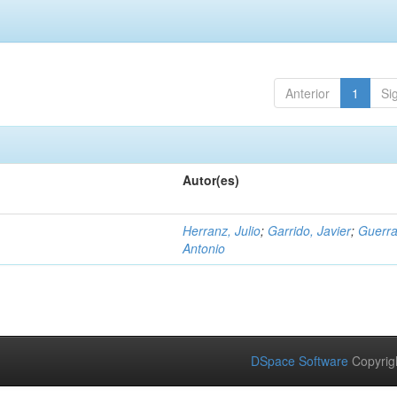
Anterior
1
Si
Autor(es)
Herranz, Julio
;
Garrido, Javier
;
Guerra
Antonio
DSpace Software
Copyrig