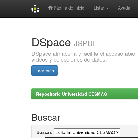
Página de inicio
Listar
Ayuda
Skip
navigation
DSpace
JSPUI
DSpace almacena y facilita el acceso abiert
vídeos y colecciones de datos.
Leer más
Repositorio Universidad CESMAG
Buscar
Buscar: