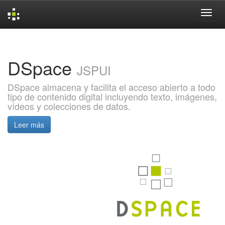
Skip
navigation
DSpace
JSPUI
DSpace almacena y facilita el acceso abierto a todo
tipo de contenido digital incluyendo texto, imágenes,
vídeos y colecciones de datos.
Leer más