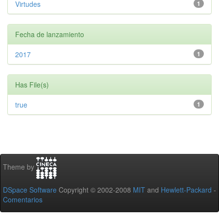
Virtudes
1
Fecha de lanzamiento
2017
1
Has File(s)
true
1
Theme by
DSpace Software
Copyright © 2002-2008
MIT
and
Hewlett-Packard
-
Comentarios