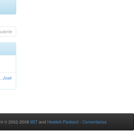
guiente
, José
ht © 2002-2008
MIT
and
Hewlett-Packard
-
Comentarios