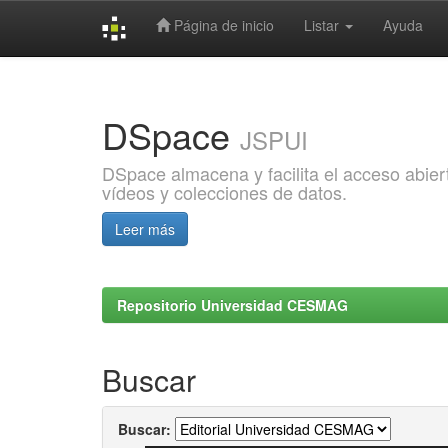
Página de inicio
Listar
Ayuda
Skip
navigation
DSpace
JSPUI
DSpace almacena y facilita el acceso abiert
vídeos y colecciones de datos.
Leer más
Repositorio Universidad CESMAG
Buscar
Buscar: