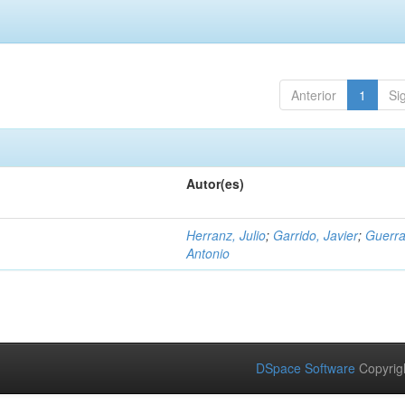
Anterior
1
Si
Autor(es)
Herranz, Julio
;
Garrido, Javier
;
Guerra
Antonio
DSpace Software
Copyrig