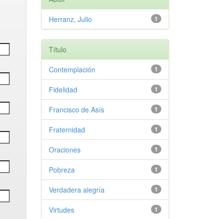
Herranz, Julio
1
Título
Contemplación
1
Fidelidad
1
Francisco de Asís
1
Fraternidad
1
Oraciones
1
Pobreza
1
Verdadera alegría
1
Virtudes
1