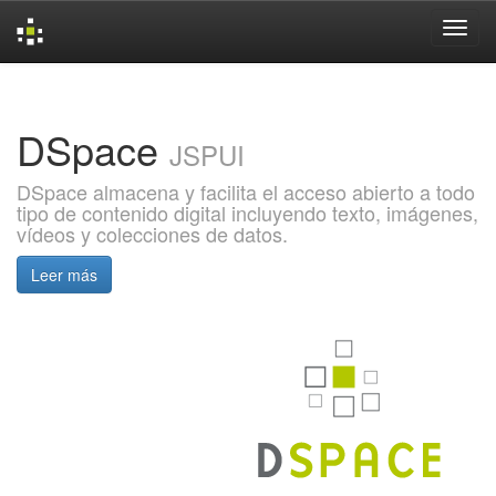
Skip
navigation
DSpace
JSPUI
DSpace almacena y facilita el acceso abierto a todo
tipo de contenido digital incluyendo texto, imágenes,
vídeos y colecciones de datos.
Leer más