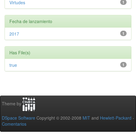
Virtudes
1
Fecha de lanzamiento
2017
1
Has File(s)
true
1
Theme by
DSpace Software
Copyright © 2002-2008
MIT
and
Hewlett-Packard
-
Comentarios