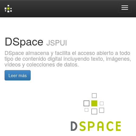
Skip
navigation
DSpace
JSPUI
DSpace almacena y facilita el acceso abierto a todo
tipo de contenido digital incluyendo texto, imágenes,
vídeos y colecciones de datos.
Leer más