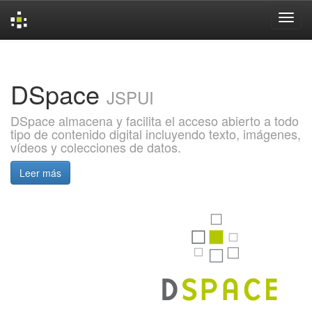
Skip
navigation
DSpace
JSPUI
DSpace almacena y facilita el acceso abierto a todo
tipo de contenido digital incluyendo texto, imágenes,
vídeos y colecciones de datos.
Leer más