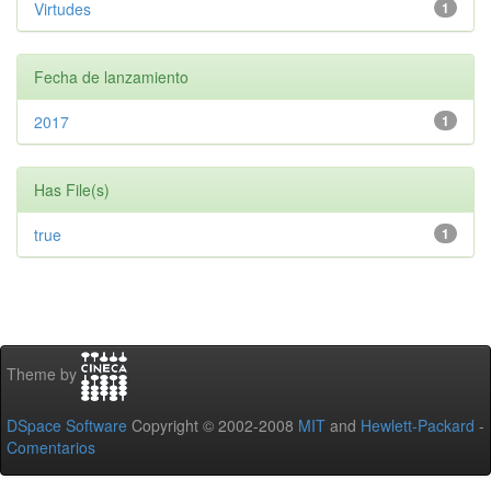
Virtudes
1
Fecha de lanzamiento
2017
1
Has File(s)
true
1
Theme by
DSpace Software
Copyright © 2002-2008
MIT
and
Hewlett-Packard
-
Comentarios