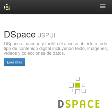
Skip
navigation
DSpace
JSPUI
DSpace almacena y facilita el acceso abierto a todo
tipo de contenido digital incluyendo texto, imágenes,
vídeos y colecciones de datos.
Leer más