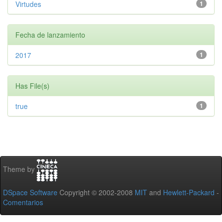
Virtudes
1
Fecha de lanzamiento
2017
1
Has File(s)
true
1
Theme by
DSpace Software
Copyright © 2002-2008
MIT
and
Hewlett-Packard
-
Comentarios