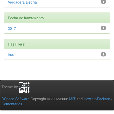
Verdadera alegría
1
Fecha de lanzamiento
2017
1
Has File(s)
true
1
Theme by
DSpace Software
Copyright © 2002-2008
MIT
and
Hewlett-Packard
-
Comentarios