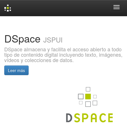
Skip
navigation
DSpace
JSPUI
DSpace almacena y facilita el acceso abierto a todo
tipo de contenido digital incluyendo texto, imágenes,
vídeos y colecciones de datos.
Leer más