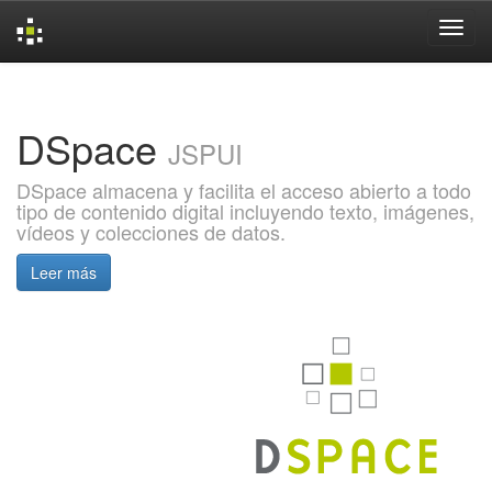
Skip
navigation
DSpace
JSPUI
DSpace almacena y facilita el acceso abierto a todo
tipo de contenido digital incluyendo texto, imágenes,
vídeos y colecciones de datos.
Leer más