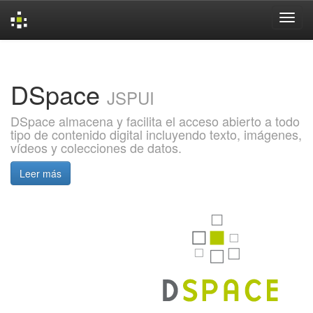
Skip
navigation
DSpace
JSPUI
DSpace almacena y facilita el acceso abierto a todo
tipo de contenido digital incluyendo texto, imágenes,
vídeos y colecciones de datos.
Leer más