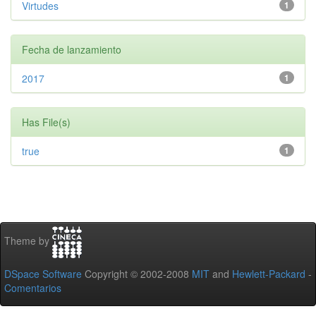
Virtudes
1
Fecha de lanzamiento
2017
1
Has File(s)
true
1
Theme by
DSpace Software
Copyright © 2002-2008
MIT
and
Hewlett-Packard
-
Comentarios