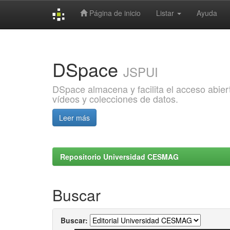
Página de inicio
Listar
Ayuda
Skip
navigation
DSpace
JSPUI
DSpace almacena y facilita el acceso abiert
vídeos y colecciones de datos.
Leer más
Repositorio Universidad CESMAG
Buscar
Buscar: