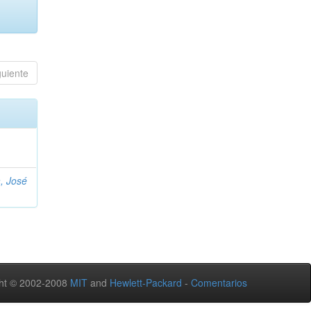
guiente
, José
ht © 2002-2008
MIT
and
Hewlett-Packard
-
Comentarios