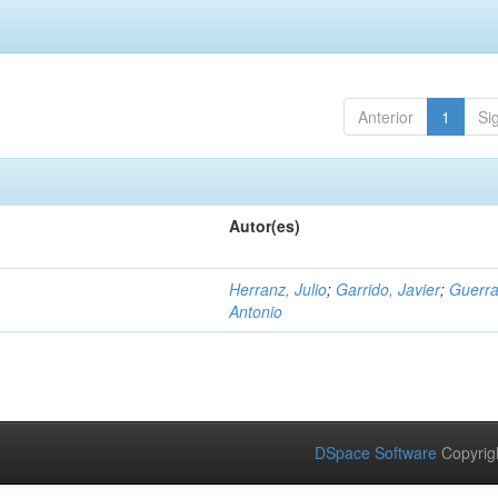
Anterior
1
Si
Autor(es)
Herranz, Julio
;
Garrido, Javier
;
Guerra
Antonio
DSpace Software
Copyrig