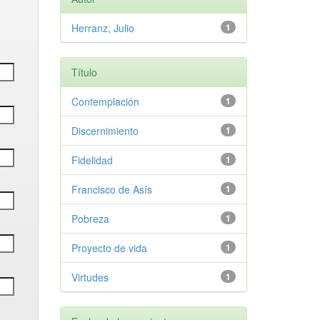
Herranz, Julio
1
Título
Contemplación
1
Discernimiento
1
Fidelidad
1
Francisco de Asís
1
Pobreza
1
Proyecto de vida
1
Virtudes
1