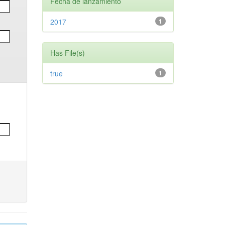
Fecha de lanzamiento
2017
1
Has File(s)
true
1