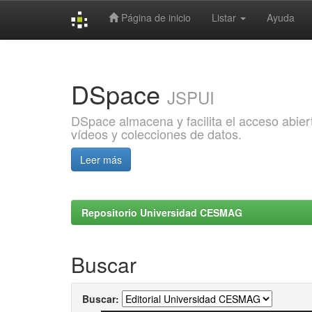
Página de inicio
Listar
Ayuda
Skip
navigation
DSpace
JSPUI
DSpace almacena y facilita el acceso abiert
vídeos y colecciones de datos.
Leer más
Repositorio Universidad CESMAG
Buscar
Buscar: