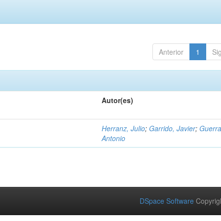
Anterior
1
Si
Autor(es)
Herranz, Julio
;
Garrido, Javier
;
Guerra
Antonio
DSpace Software
Copyrig