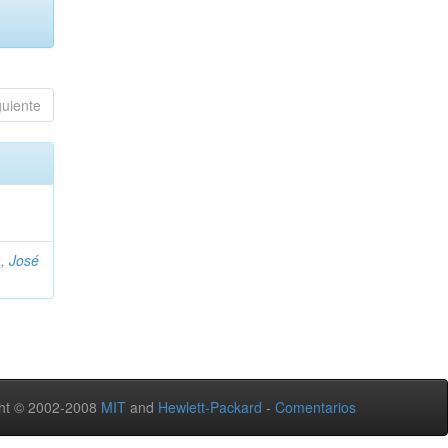
guiente
, José
ht © 2002-2008
MIT
and
Hewlett-Packard
-
Comentarios