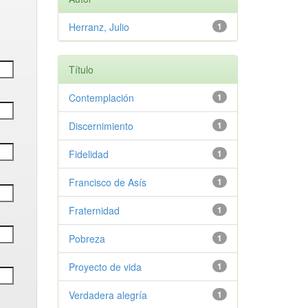
Herranz, Julio
1
Título
Contemplación
1
Discernimiento
1
Fidelidad
1
Francisco de Asís
1
Fraternidad
1
Pobreza
1
Proyecto de vida
1
Verdadera alegría
1