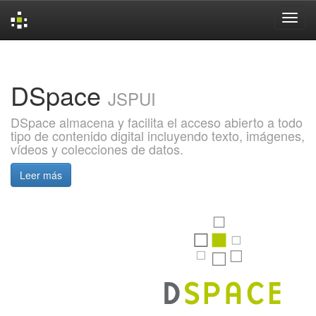
Skip
navigation
DSpace
JSPUI
DSpace almacena y facilita el acceso abierto a todo
tipo de contenido digital incluyendo texto, imágenes,
vídeos y colecciones de datos.
Leer más