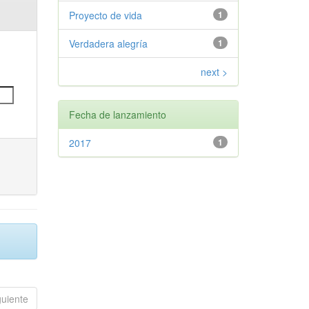
Proyecto de vida
1
Verdadera alegría
1
next >
Fecha de lanzamiento
2017
1
guiente