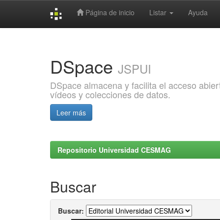
Página de inicio
Listar
Ayuda
Skip
navigation
DSpace
JSPUI
DSpace almacena y facilita el acceso abiert
vídeos y colecciones de datos.
Leer más
Repositorio Universidad CESMAG
Buscar
Buscar: