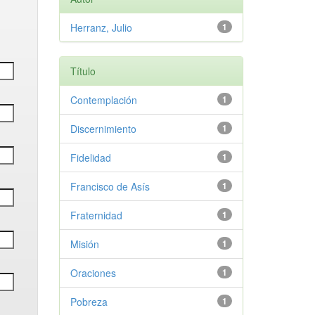
Herranz, Julio
1
Título
Contemplación
1
Discernimiento
1
Fidelidad
1
Francisco de Asís
1
Fraternidad
1
Misión
1
Oraciones
1
Pobreza
1