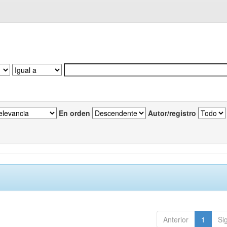
En orden
Autor/registro
Anterior
1
Si