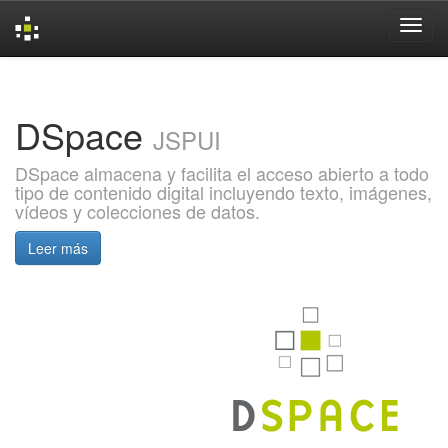
Skip
navigation
DSpace
JSPUI
DSpace almacena y facilita el acceso abierto a todo
tipo de contenido digital incluyendo texto, imágenes,
vídeos y colecciones de datos.
Leer más