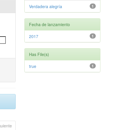
Verdadera alegría
1
Fecha de lanzamiento
2017
1
Has File(s)
true
1
guiente