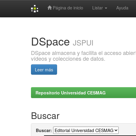
Página de inicio
Listar
Ayuda
Skip
navigation
DSpace
JSPUI
DSpace almacena y facilita el acceso abiert
vídeos y colecciones de datos.
Leer más
Repositorio Universidad CESMAG
Buscar
Buscar: