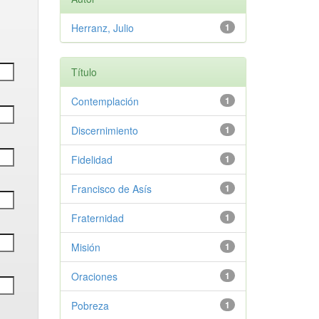
Herranz, Julio
1
Título
Contemplación
1
Discernimiento
1
Fidelidad
1
Francisco de Asís
1
Fraternidad
1
Misión
1
Oraciones
1
Pobreza
1