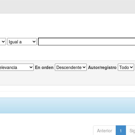
En orden
Autor/registro
Anterior
1
Si