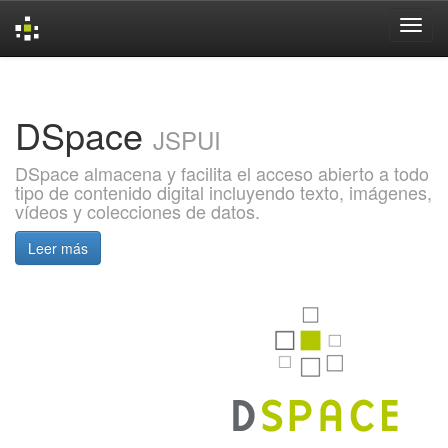
Skip
navigation
DSpace
JSPUI
DSpace almacena y facilita el acceso abierto a todo
tipo de contenido digital incluyendo texto, imágenes,
vídeos y colecciones de datos.
Leer más