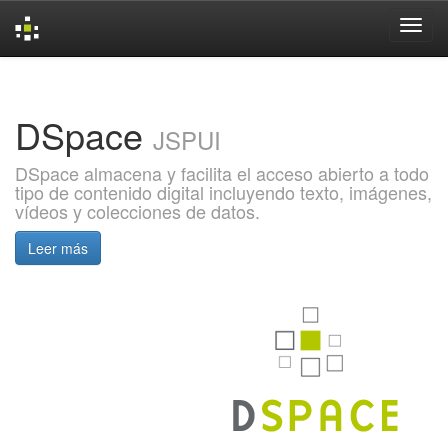
Skip
navigation
DSpace
JSPUI
DSpace almacena y facilita el acceso abierto a todo
tipo de contenido digital incluyendo texto, imágenes,
vídeos y colecciones de datos.
Leer más