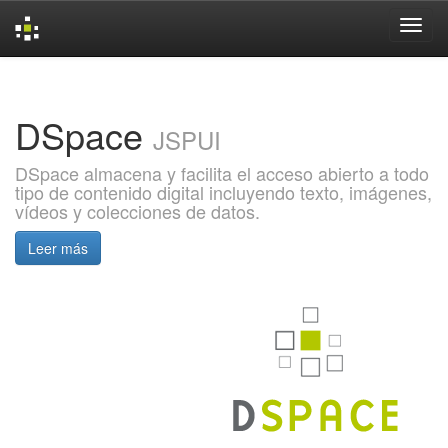
Skip
navigation
DSpace
JSPUI
DSpace almacena y facilita el acceso abierto a todo
tipo de contenido digital incluyendo texto, imágenes,
vídeos y colecciones de datos.
Leer más