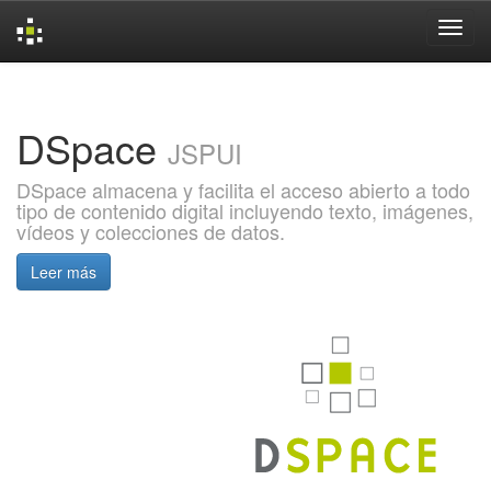
Skip
navigation
DSpace
JSPUI
DSpace almacena y facilita el acceso abierto a todo
tipo de contenido digital incluyendo texto, imágenes,
vídeos y colecciones de datos.
Leer más