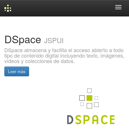
Skip
navigation
DSpace
JSPUI
DSpace almacena y facilita el acceso abierto a todo
tipo de contenido digital incluyendo texto, imágenes,
vídeos y colecciones de datos.
Leer más