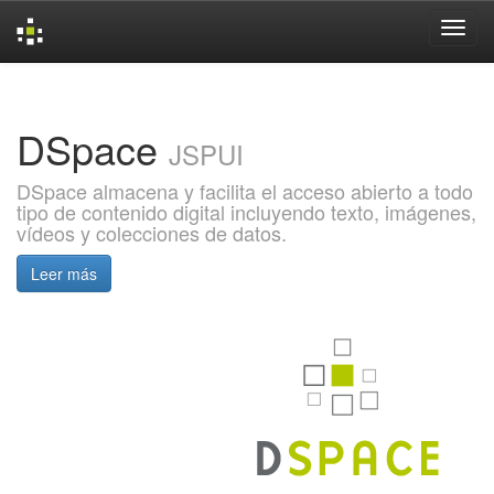
Skip
navigation
DSpace
JSPUI
DSpace almacena y facilita el acceso abierto a todo
tipo de contenido digital incluyendo texto, imágenes,
vídeos y colecciones de datos.
Leer más