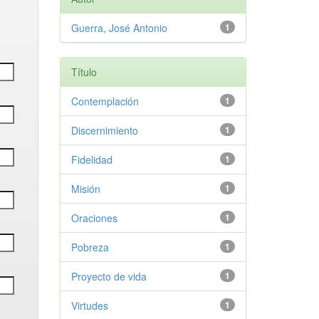
Guerra, José Antonio
1
Título
Contemplación
1
Discernimiento
1
Fidelidad
1
Misión
1
Oraciones
1
Pobreza
1
Proyecto de vida
1
Virtudes
1