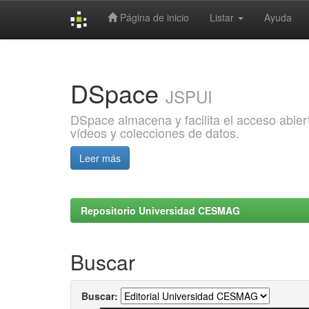
Página de inicio
Listar
Ayuda
Skip
navigation
DSpace
JSPUI
DSpace almacena y facilita el acceso abiert
vídeos y colecciones de datos.
Leer más
Repositorio Universidad CESMAG
Buscar
Buscar: