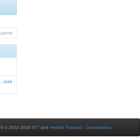
guiente
, José
ht © 2002-2008
MIT
and
Hewlett-Packard
-
Comentarios