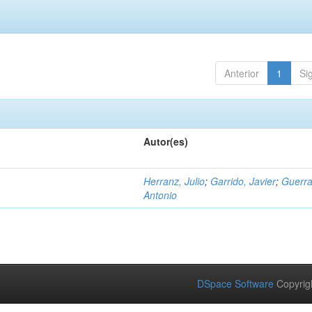
Anterior
1
Si
Autor(es)
Herranz, Julio
;
Garrido, Javier
;
Guerra
Antonio
DSpace Software
Copyrig