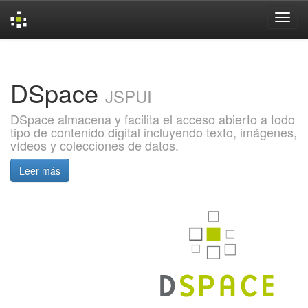
Skip
navigation
DSpace
JSPUI
DSpace almacena y facilita el acceso abierto a todo
tipo de contenido digital incluyendo texto, imágenes,
vídeos y colecciones de datos.
Leer más