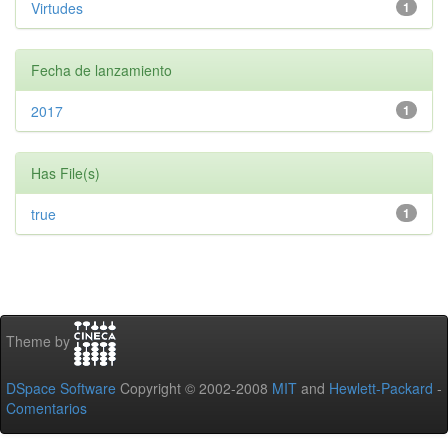
Virtudes
1
Fecha de lanzamiento
2017
1
Has File(s)
true
1
Theme by
DSpace Software
Copyright © 2002-2008
MIT
and
Hewlett-Packard
-
Comentarios