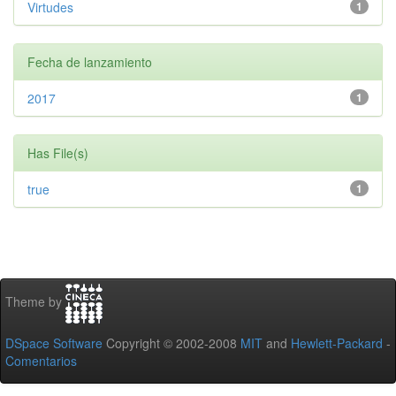
Virtudes
1
Fecha de lanzamiento
2017
1
Has File(s)
true
1
Theme by
DSpace Software
Copyright © 2002-2008
MIT
and
Hewlett-Packard
-
Comentarios