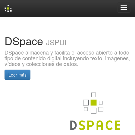
Skip
navigation
DSpace
JSPUI
DSpace almacena y facilita el acceso abierto a todo
tipo de contenido digital incluyendo texto, imágenes,
vídeos y colecciones de datos.
Leer más