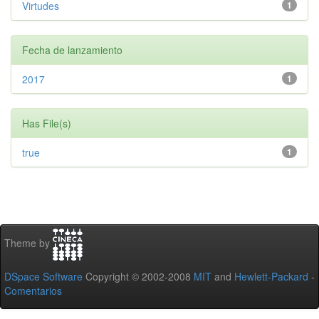
Virtudes
1
Fecha de lanzamiento
2017
1
Has File(s)
true
1
Theme by
DSpace Software
Copyright © 2002-2008
MIT
and
Hewlett-Packard
-
Comentarios