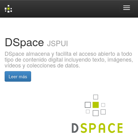
Skip
navigation
DSpace
JSPUI
DSpace almacena y facilita el acceso abierto a todo
tipo de contenido digital incluyendo texto, imágenes,
vídeos y colecciones de datos.
Leer más