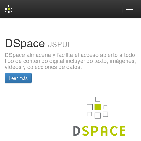
Skip
navigation
DSpace
JSPUI
DSpace almacena y facilita el acceso abierto a todo
tipo de contenido digital incluyendo texto, imágenes,
vídeos y colecciones de datos.
Leer más