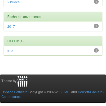
Virtudes
1
Fecha de lanzamiento
2017
1
Has File(s)
true
1
Theme by
DSpace Software
Copyright © 2002-2008
MIT
and
Hewlett-Packard
-
Comentarios