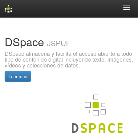
Skip
navigation
DSpace
JSPUI
DSpace almacena y facilita el acceso abierto a todo
tipo de contenido digital incluyendo texto, imágenes,
vídeos y colecciones de datos.
Leer más