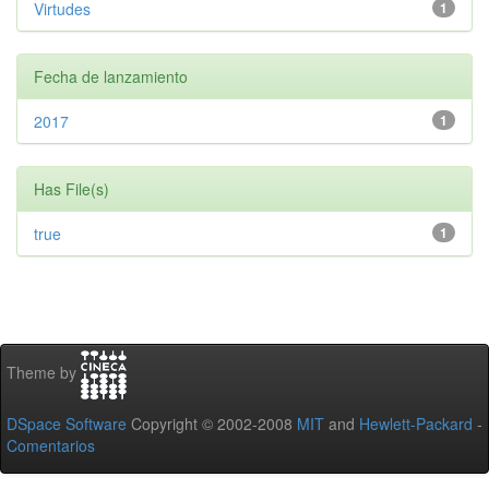
Virtudes
1
Fecha de lanzamiento
2017
1
Has File(s)
true
1
Theme by
DSpace Software
Copyright © 2002-2008
MIT
and
Hewlett-Packard
-
Comentarios