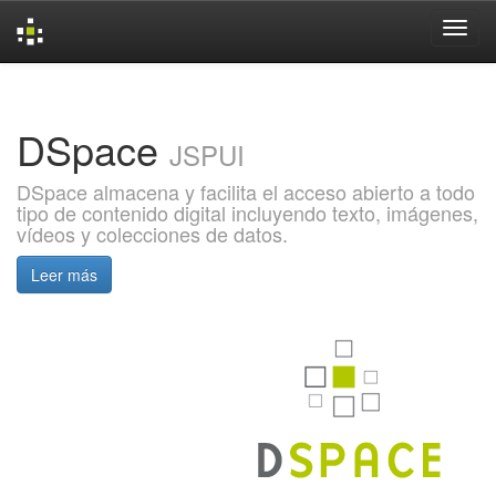
Skip
navigation
DSpace
JSPUI
DSpace almacena y facilita el acceso abierto a todo
tipo de contenido digital incluyendo texto, imágenes,
vídeos y colecciones de datos.
Leer más