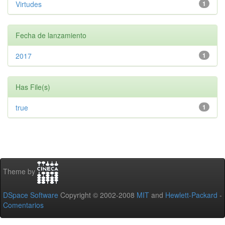
Virtudes
1
Fecha de lanzamiento
2017
1
Has File(s)
true
1
Theme by
DSpace Software
Copyright © 2002-2008
MIT
and
Hewlett-Packard
-
Comentarios