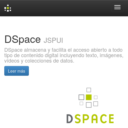
Skip
navigation
DSpace
JSPUI
DSpace almacena y facilita el acceso abierto a todo
tipo de contenido digital incluyendo texto, imágenes,
vídeos y colecciones de datos.
Leer más