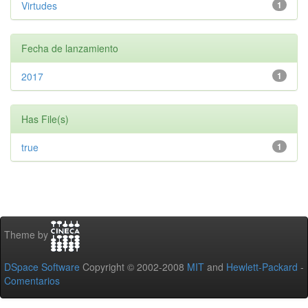
Virtudes
1
Fecha de lanzamiento
2017
1
Has File(s)
true
1
Theme by
DSpace Software
Copyright © 2002-2008
MIT
and
Hewlett-Packard
-
Comentarios