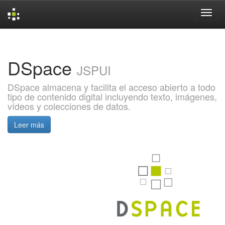
Skip
navigation
DSpace
JSPUI
DSpace almacena y facilita el acceso abierto a todo
tipo de contenido digital incluyendo texto, imágenes,
vídeos y colecciones de datos.
Leer más