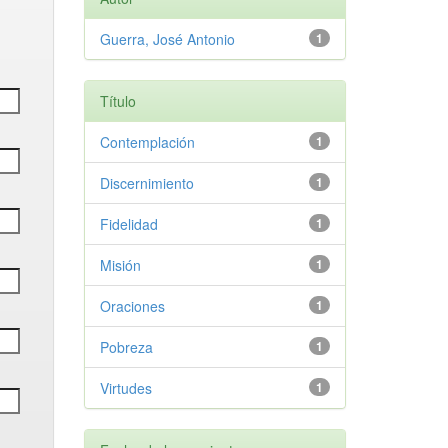
Guerra, José Antonio
1
Título
Contemplación
1
Discernimiento
1
Fidelidad
1
Misión
1
Oraciones
1
Pobreza
1
Virtudes
1