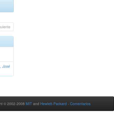
guiente
, José
ht © 2002-2008
MIT
and
Hewlett-Packard
-
Comentarios