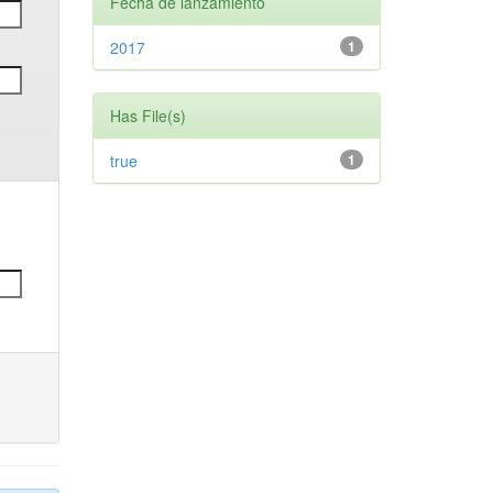
Fecha de lanzamiento
2017
1
Has File(s)
true
1