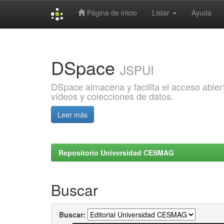
Página de inicio
Listar
Ayuda
Skip
navigation
DSpace
JSPUI
DSpace almacena y facilita el acceso abiert
vídeos y colecciones de datos.
Leer más
Repositorio Universidad CESMAG
Buscar
Buscar: