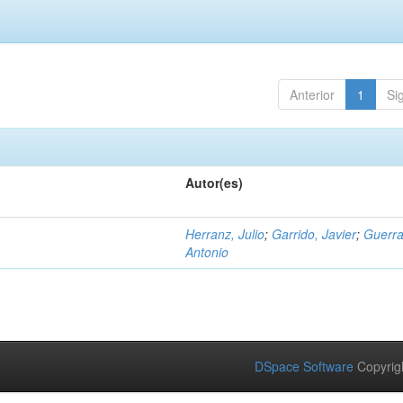
Anterior
1
Si
Autor(es)
Herranz, Julio
;
Garrido, Javier
;
Guerra
Antonio
DSpace Software
Copyrig