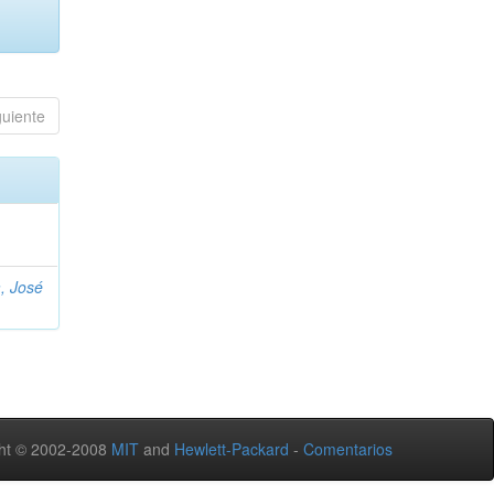
guiente
, José
ht © 2002-2008
MIT
and
Hewlett-Packard
-
Comentarios