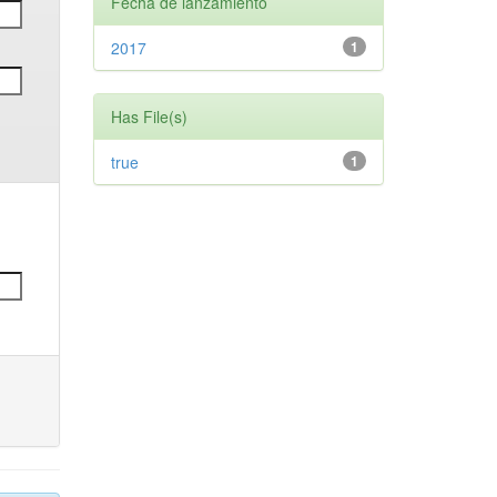
Fecha de lanzamiento
2017
1
Has File(s)
true
1