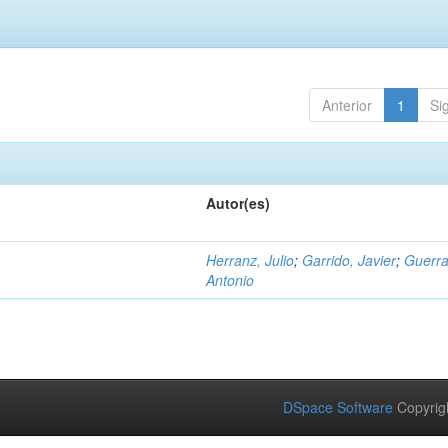
Anterior
1
Si
Autor(es)
Herranz, Julio
;
Garrido, Javier
;
Guerra
Antonio
DSpace Software
Copyrig