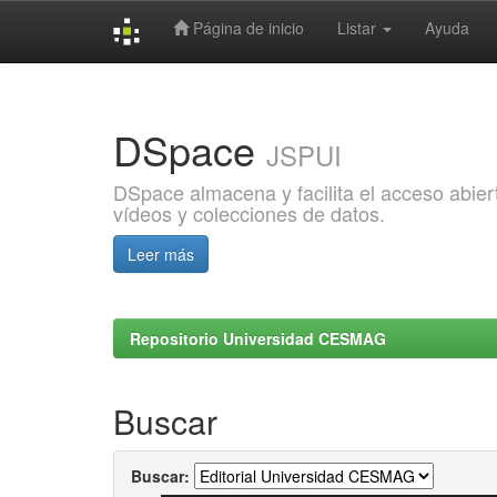
Página de inicio
Listar
Ayuda
Skip
navigation
DSpace
JSPUI
DSpace almacena y facilita el acceso abiert
vídeos y colecciones de datos.
Leer más
Repositorio Universidad CESMAG
Buscar
Buscar: