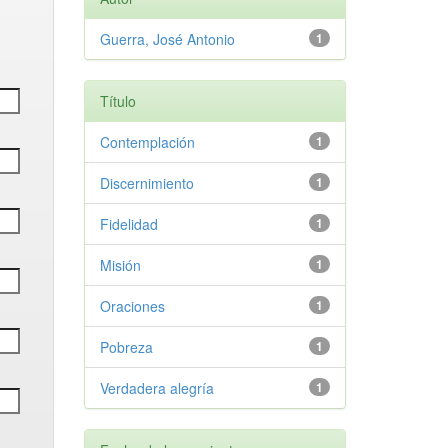
Guerra, José Antonio
1
Título
Contemplación
1
Discernimiento
1
Fidelidad
1
Misión
1
Oraciones
1
Pobreza
1
Verdadera alegría
1