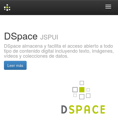
Skip
navigation
DSpace
JSPUI
DSpace almacena y facilita el acceso abierto a todo
tipo de contenido digital incluyendo texto, imágenes,
vídeos y colecciones de datos.
Leer más