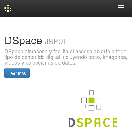
Skip
navigation
DSpace
JSPUI
DSpace almacena y facilita el acceso abierto a todo
tipo de contenido digital incluyendo texto, imágenes,
vídeos y colecciones de datos.
Leer más