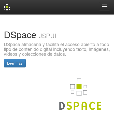
Skip
navigation
DSpace
JSPUI
DSpace almacena y facilita el acceso abierto a todo
tipo de contenido digital incluyendo texto, imágenes,
vídeos y colecciones de datos.
Leer más