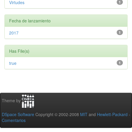
Virtudes
1
Fecha de lanzamiento
2017
1
Has File(s)
true
1
Theme by
DSpace Software
Copyright © 2002-2008
MIT
and
Hewlett-Packard
-
Comentarios