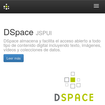
Skip
navigation
DSpace
JSPUI
DSpace almacena y facilita el acceso abierto a todo
tipo de contenido digital incluyendo texto, imágenes,
vídeos y colecciones de datos.
Leer más