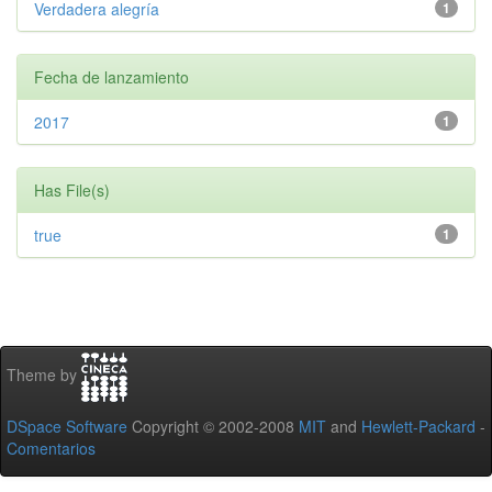
Verdadera alegría
1
Fecha de lanzamiento
2017
1
Has File(s)
true
1
Theme by
DSpace Software
Copyright © 2002-2008
MIT
and
Hewlett-Packard
-
Comentarios