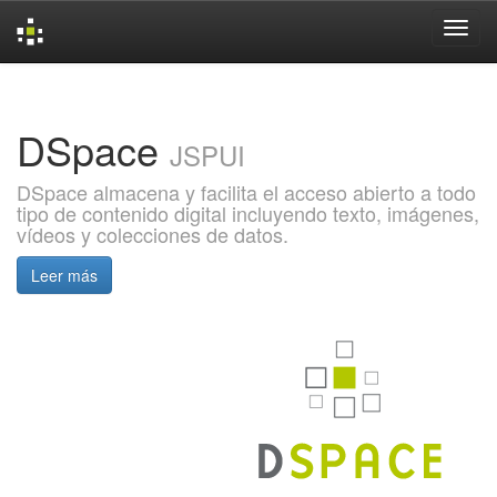
Skip
navigation
DSpace
JSPUI
DSpace almacena y facilita el acceso abierto a todo
tipo de contenido digital incluyendo texto, imágenes,
vídeos y colecciones de datos.
Leer más