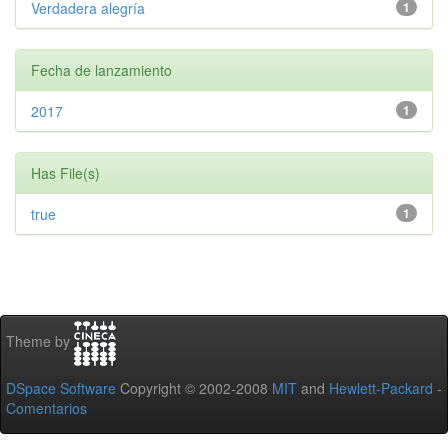
Verdadera alegría
1
Fecha de lanzamiento
2017
1
Has File(s)
true
1
Theme by
DSpace Software
Copyright © 2002-2008
MIT
and
Hewlett-Packard
-
Comentarios