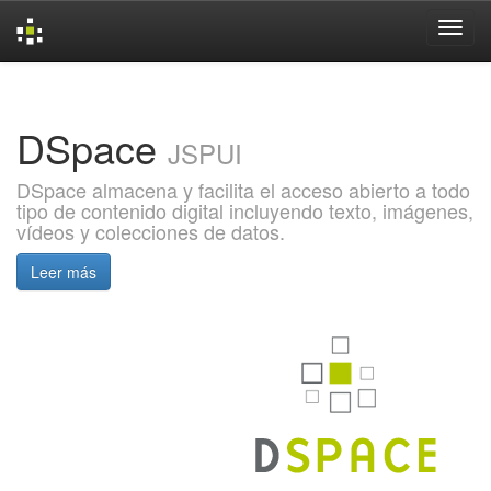
Skip
navigation
DSpace
JSPUI
DSpace almacena y facilita el acceso abierto a todo
tipo de contenido digital incluyendo texto, imágenes,
vídeos y colecciones de datos.
Leer más