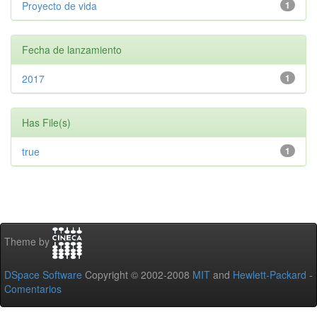
Proyecto de vida
1
Fecha de lanzamiento
2017
1
Has File(s)
true
1
Theme by
DSpace Software
Copyright © 2002-2008
MIT
and
Hewlett-Packard
-
Comentarios