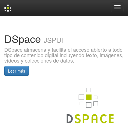
Skip
navigation
DSpace
JSPUI
DSpace almacena y facilita el acceso abierto a todo
tipo de contenido digital incluyendo texto, imágenes,
vídeos y colecciones de datos.
Leer más