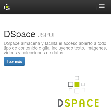
Skip
navigation
DSpace
JSPUI
DSpace almacena y facilita el acceso abierto a todo
tipo de contenido digital incluyendo texto, imágenes,
vídeos y colecciones de datos.
Leer más