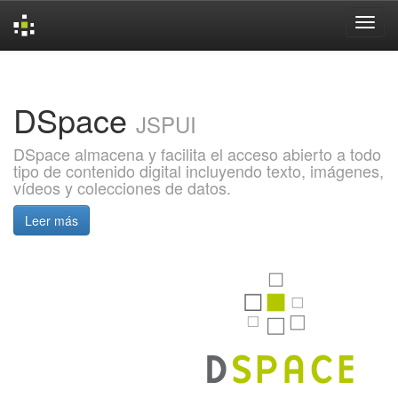
Skip
navigation
DSpace
JSPUI
DSpace almacena y facilita el acceso abierto a todo
tipo de contenido digital incluyendo texto, imágenes,
vídeos y colecciones de datos.
Leer más