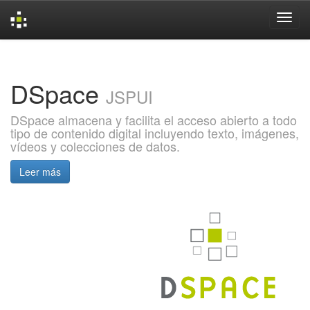
Skip
navigation
DSpace
JSPUI
DSpace almacena y facilita el acceso abierto a todo
tipo de contenido digital incluyendo texto, imágenes,
vídeos y colecciones de datos.
Leer más